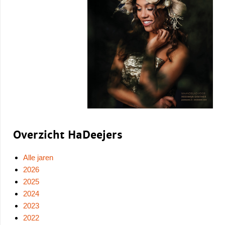
Overzicht HaDeejers
Alle jaren
2026
2025
2024
2023
2022