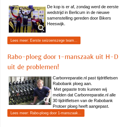
De kop is er af, zondag werd de eerste
wedstrijd in Berlicum in de nieuwe
samenstelling gereden door Bikers
Heeswijk.
Lees meer: Eerste seizoenszege team...
Rabo-ploeg door 1-manszaak uit H-D
uit de problemen!
Carbonreparatie.nl past tijdritfietsen
Rabobank ploeg aan.
Met gepaste trots kunnen wij
melden dat Carbonreparatie.nl alle
30 tijdritfietsen van de Rabobank
Protoer ploeg heeft aangepast.
Lees meer: Rabo-ploeg door 1-manszaak...